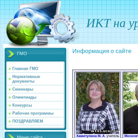
ИКТ на у
Информация о сайте
ГМО
Главная ГМО
Нормативные
документы
Семинары
Олимпиады
Конкурсы
Рабочие программы
ПОЗДРАВЛЯЕМ
Хамитулина М. А
.
учитель
Московч
Меню сайта