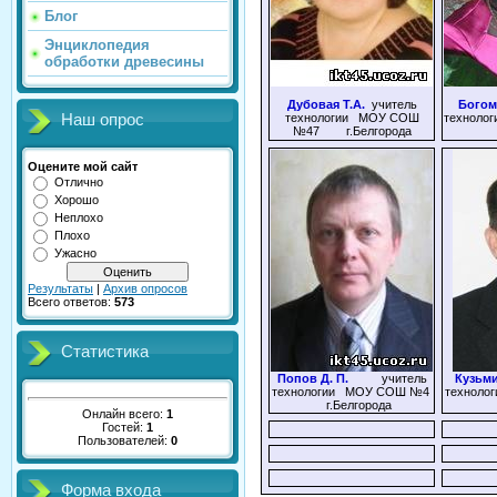
Блог
Энциклопедия
обработки древесины
Дубовая Т.А.
учитель
Богом
Наш опрос
технологии МОУ СОШ
технол
№47 г.Белгорода
Оцените мой сайт
Отлично
Хорошо
Неплохо
Плохо
Ужасно
Результаты
|
Архив опросов
Всего ответов:
573
Статистика
Попов Д. П.
учитель
Кузьми
технологии МОУ СОШ №4
техноло
г.Белгорода
г
Онлайн всего:
1
Гостей:
1
Пользователей:
0
Форма входа