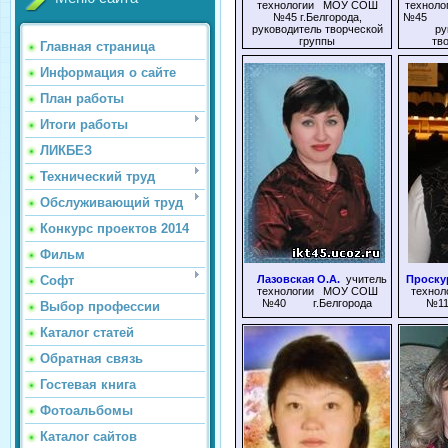
технологии МОУ СОШ
техно
№45 г.Белгорода,
№45 
руководитель творческой
ру
группы
тв
Главная страница
Информация о сайте
План работы
Итоги работы
ЛИКБЕЗ
Технический труд
Обслуживающий труд
Конкурс проектов 2014
Фильм
Софт
Лазовская О.А.
учитель
Проску
технологии МОУ СОШ
техн
№40 г.Белгорода
№11
Выбор профессии
Каталог статей
Обратная связь
Гостевая книга
Фотоальбомы
Каталог сайтов