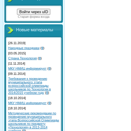
Войти через uID
Старая форма входа
Новые материалы
[26.11.2019]
Народные праздники
(
0
)
[03.05.2015]
Страна Технология
(
0
)
[11.11.2014]
МКУ НМИЦ информирует
(
0
)
[09.11.2014]
Требования к проведению
муниципального этапа
всероссийской олимпиады
школьников по Технологии в
2014/2015 учебном году
(
0
)
[18.10.2014]
МКУ НМИЦ информирует
(
0
)
[18.10.2014]
Методические рекомендации по
проведению муниципального
этапа Всероссийской Олимпиады
школьников по предмету
«Технология» в 2013-2014
учебном
(
0
)